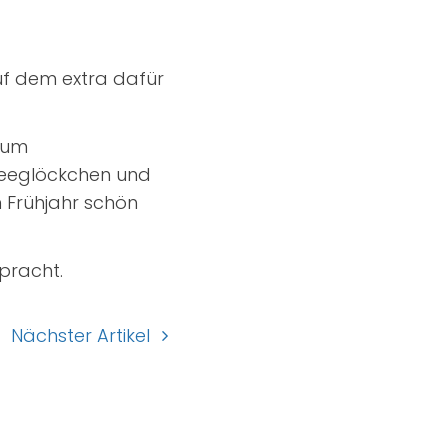
auf dem extra dafür
, um
neeglöckchen und
m Frühjahr schön
npracht.
Nächster Artikel