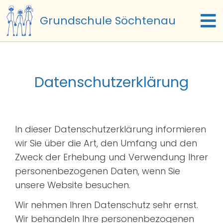
Zum
Grundschule Söchtenau
Inhalt
To
springen
Na
Start
Datenschutzerklärung
Termine
Unsere Schule
In dieser Datenschutzerklärung informieren
wir Sie über die Art, den Umfang und den
Schulfamilie
Zweck der Erhebung und Verwendung Ihrer
personenbezogenen Daten, wenn Sie
Schulleben
unsere Website besuchen.
Beratung
Wir nehmen Ihren Datenschutz sehr ernst.
Wir behandeln Ihre personenbezogenen