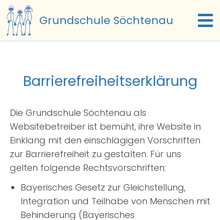
Zum
Grundschule Söchtenau
Inhalt
To
springen
Na
Start
Barrierefreiheitserklärung
Termine
Die Grundschule Söchtenau als
Unsere Schule
Websitebetreiber ist bemüht, ihre Website in
Einklang mit den einschlägigen Vorschriften
Schulfamilie
zur Barrierefreiheit zu gestalten. Für uns
gelten folgende Rechtsvorschriften:
Schulleben
Bayerisches Gesetz zur Gleichstellung,
Integration und Teilhabe von Menschen mit
Beratung
Behinderung (Bayerisches