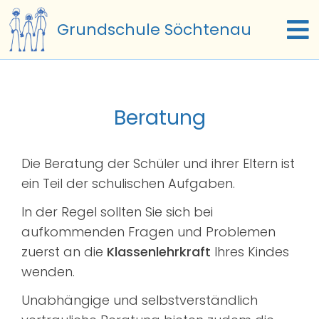
Zum
Grundschule Söchtenau
Inhalt
To
springen
Na
Start
Beratung
Termine
Die Beratung der Schüler und ihrer Eltern ist
Unsere Schule
ein Teil der schulischen Aufgaben.
In der Regel sollten Sie sich bei
Schulfamilie
aufkommenden Fragen und Problemen
zuerst an die
Klassenlehrkraft
Ihres Kindes
Schulleben
wenden.
Beratung
Unabhängige und selbstverständlich