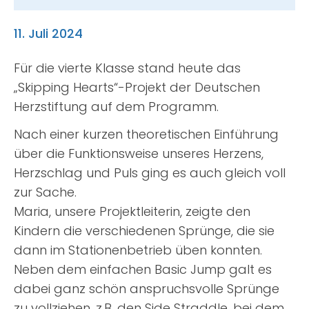
Suche
nach:
11. Juli 2024
Für die vierte Klasse stand heute das
„Skipping Hearts“-Projekt der Deutschen
Herzstiftung auf dem Programm.
Nach einer kurzen theoretischen Einführung
über die Funktionsweise unseres Herzens,
Herzschlag und Puls ging es auch gleich voll
zur Sache.
Maria, unsere Projektleiterin, zeigte den
Kindern die verschiedenen Sprünge, die sie
dann im Stationenbetrieb üben konnten.
Neben dem einfachen Basic Jump galt es
dabei ganz schön anspruchsvolle Sprünge
zu vollziehen, z.B. den Side Straddle, bei dem