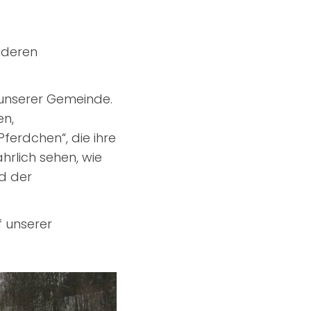
nderen
 unserer Gemeinde.
en,
Pferdchen“, die ihre
hrlich sehen, wie
nd der
f unserer