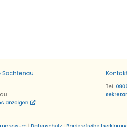
e Söchtenau
Kontak
Tel.:
080
nau
sekreta
ps anzeigen
Impressum
|
Datenschutz
|
Barrierefreiheitserklärun