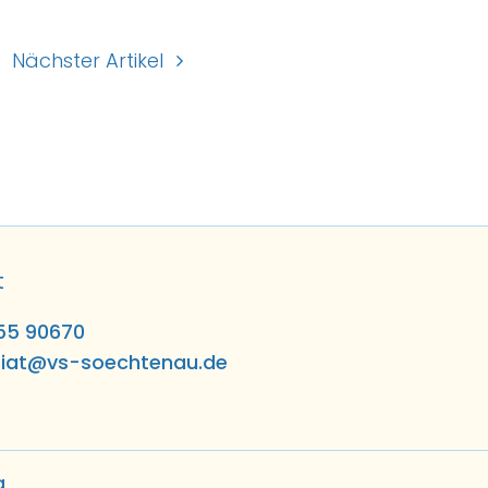
Nächster Artikel
t
55 90670
riat@vs-soechtenau.de
g