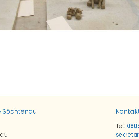
e Söchtenau
Kontak
Tel.:
080
nau
sekreta