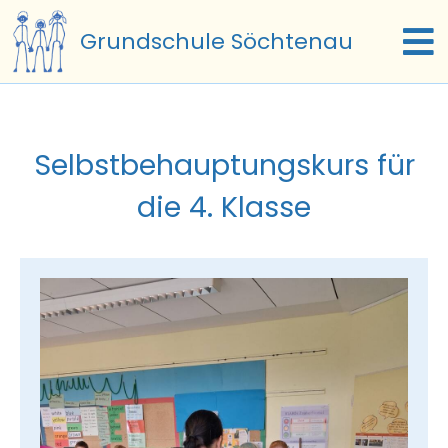
Zum
Grundschule Söchtenau
Inhalt
To
springen
Na
Start
Selbstbehauptungskurs für
Termine
die 4. Klasse
Unsere Schule
Schulfamilie
Schulleben
Beratung