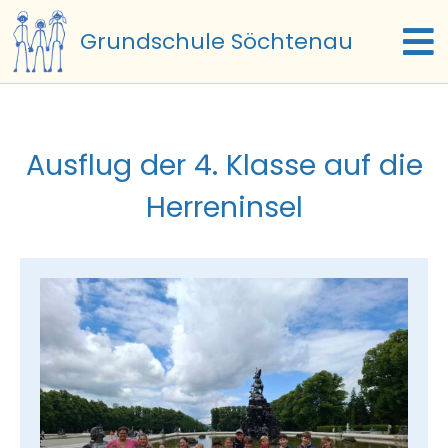
Zum
Grundschule Söchtenau
Inhalt
To
springen
Na
Start
Ausflug der 4. Klasse auf die
Termine
Herreninsel
Unsere Schule
Schulfamilie
Schulleben
Beratung